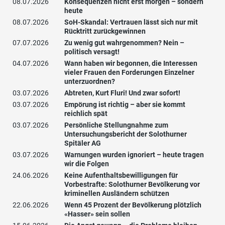
08.07.2026
Konsequenzen nicht erst morgen – sondern
heute
08.07.2026
SoH-Skandal: Vertrauen lässt sich nur mit
Rücktritt zurückgewinnen
07.07.2026
Zu wenig gut wahrgenommen? Nein –
politisch versagt!
04.07.2026
Wann haben wir begonnen, die Interessen
vieler Frauen den Forderungen Einzelner
unterzuordnen?
03.07.2026
Abtreten, Kurt Fluri! Und zwar sofort!
03.07.2026
Empörung ist richtig – aber sie kommt
reichlich spät
03.07.2026
Persönliche Stellungnahme zum
Untersuchungsbericht der Solothurner
Spitäler AG
03.07.2026
Warnungen wurden ignoriert – heute tragen
wir die Folgen
24.06.2026
Keine Aufenthaltsbewilligungen für
Vorbestrafte: Solothurner Bevölkerung vor
kriminellen Ausländern schützen
22.06.2026
Wenn 45 Prozent der Bevölkerung plötzlich
«Hasser» sein sollen