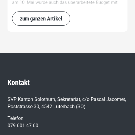
am 10. Mai wurde auch das überarbeitete Budget mit
1’045 Nein-Stimmen gegen 1’008 Ja-Stimmen
verworfen. Die politische Tatsache ist eindeutig:
zum ganzen Artikel
Dornach sagte zweimal Nein.
Kontakt
SVP Kanton Solothurn, Sekretariat, c/o Pascal Jacomet,
Poststrasse 30, 4542 Luterbach (SO)
Telefon
079 601 47 60