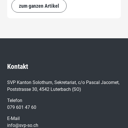
unserem Land ist diese verblendete Grundhaltung
zum ganzen Artikel
einfach nur verantwortungslos!
Kontakt
SVP Kanton Solothurn, Sekretariat, c/o Pascal Jacomet,
Poststrasse 30, 4542 Luterbach (SO)
Telefon
079 601 47 60
E-Mail
info@svp-so.ch