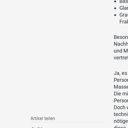
Bas
Gla
Gra
Fra
Beson
Nachha
und Mi
vertre
Ja, es
Person
Masse
Die m
Person
Doch 
techn
Artikel teilen
nötig
diese 