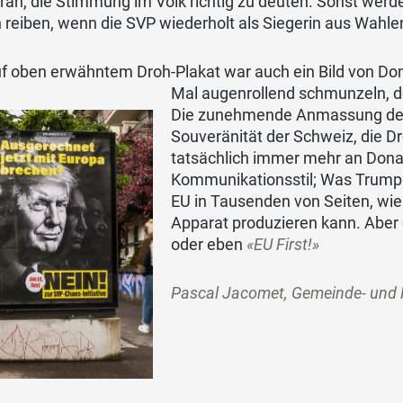
ran, die Stimmung im Volk richtig zu deuten. Sonst werde
reiben, wenn die SVP wiederholt als Siegerin aus Wahle
uf oben erwähntem Droh-Plakat war auch ein Bild von D
Mal augenrollend schmunzeln, den
Die zunehmende Anmassung der E
Souveränität der Schweiz, die 
tatsächlich immer mehr an Dona
Kommunikationsstil; Was Trump i
EU in Tausenden von Seiten, wie
Apparat produzieren kann. Aber d
oder eben
«EU First!»
Pascal Jacomet, Gemeinde- und 