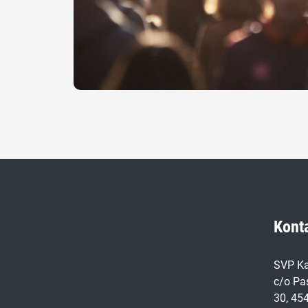
Kont
SVP Ka
c/o Pa
30, 45