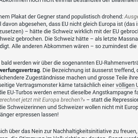
nem Plakat der Gegner stand populistisch drohend:
Ausge
 davon abgesehen, dass EU nicht gleich Europa ist (das i
zusetzen) – hätte die Schweiz wirklich mit der EU gebro
hweiz gebrochen. Die Schweiz hätte – als letzte Massna
digt. Alle anderen Abkommen wären – so zumindest die 
 bald werden wir über die sogenannten EU-Rahmenvertr
werfungsvertrag
. Die Bezeichnung ist äusserst treffend, 
ichendere Zugeständnisse machen und grosse Teile ihrer
seitige Vertragsmonster käme tatsächlich einer
völligen
die EU-Turbos werden erneut dieselbe Angstkampagne fah
rechnet jetzt mit Europa brechen?»
– statt die Repressio
die Schweizerinnen und Schweizer wollen nicht mit Europ
länger erpressen lassen!
sich über das Nein zur Nachhaltigkeitsinitiative zu freuen