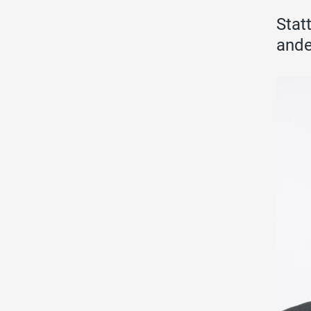
Stat
ande