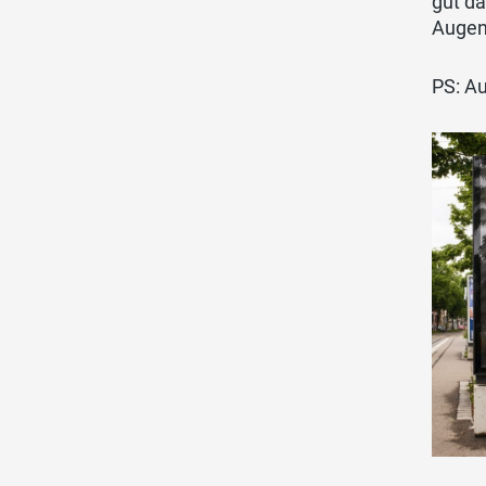
gut da
Augen 
PS: A