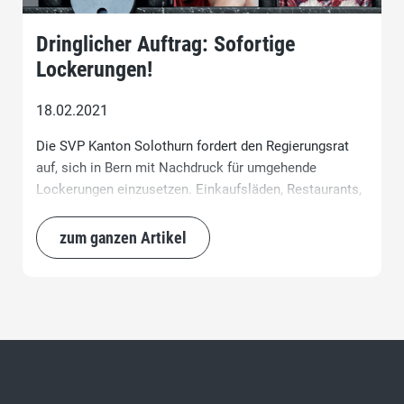
Dringlicher Auftrag: Sofortige
Lockerungen!
18.02.2021
Die SVP Kanton Solothurn fordert den Regierungsrat
auf, sich in Bern mit Nachdruck für umgehende
Lockerungen einzusetzen. Einkaufsläden, Restaurants,
Museen und Freizeit- & Sportanlagen mit
Schutzkonzepten sind wieder zu öffnen. Die Home-
zum ganzen Artikel
Office Pflicht ist aufzuheben, damit die Menschen
wieder an ihre Arbeitsplätze zurückkehren können.