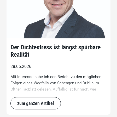
Der Dichtestress ist längst spürbare
Realität
28.05.2026
Mit Interesse habe ich den Bericht zu den möglichen
Folgen eines Wegfalls von Schengen und Dublin im
Oltner Tagblatt gelesen. Auffällig ist für mich, wie
kreativ und teilweise auch realitätsfern inzwischen
argumentiert wird, wenn es darum geht, ein Nein zur
zum ganzen Artikel
Nachhaltigkeitsinitiative zu begründen.