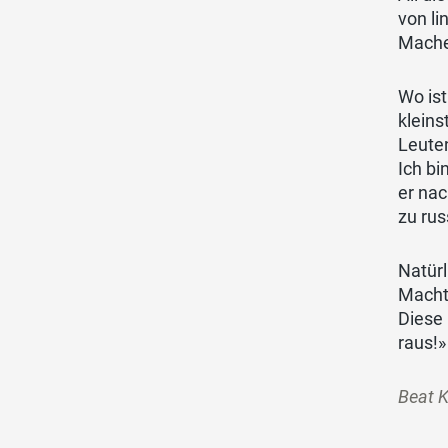
von li
Mache
Wo is
kleins
Leute
Ich bi
er nac
zu rus
Natürl
Macht 
Diese 
raus!
Beat K