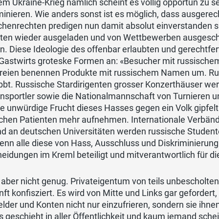
em Ukraine-Krieg nämlich scheint es völlig opportun zu 
minieren. Wie anders sonst ist es möglich, dass ausgerec
enrechten predigen nun damit absolut einverstanden sin
itten wieder ausgeladen und von Wettbewerben ausgesch
n. Diese Ideologie des offenbar erlaubten und gerechtf
 Gastwirts groteske Formen an: «Besucher mit russische
reien benennen Produkte mit russischem Namen um. Rus
bt. Russische Stardirigenten grosser Konzerthäuser we
ensportler sowie die Nationalmannschaft von Turnieren 
e unwürdige Frucht dieses Hasses gegen ein Volk gipfelt 
chen Patienten mehr aufnehmen. Internationale Verbände
d an deutschen Universitäten werden russische Studente
denn alle diese von Hass, Ausschluss und Diskriminieru
eidungen im Kreml beteiligt und mitverantwortlich für 
aber nicht genug. Privateigentum von teils unbescholten
ft konfisziert. Es wird von Mitte und Links gar geforder
elder und Konten nicht nur einzufrieren, sondern sie ihn
es geschieht in aller Öffentlichkeit und kaum jemand sch