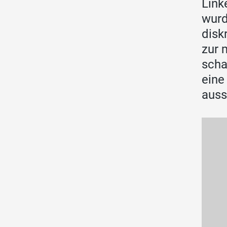
Link
wurd
disk
zur 
scha
eine
auss