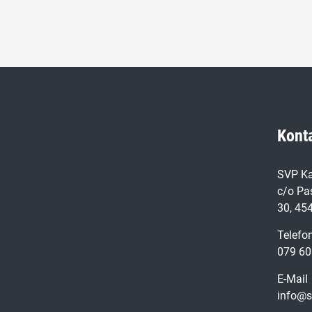
Kont
SVP Ka
c/o Pa
30, 45
Telefo
079 60
E-Mail
info@s