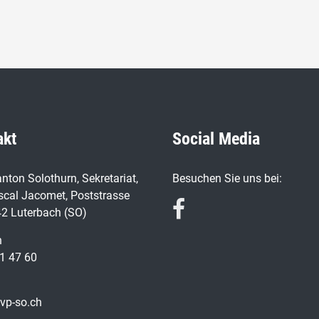
akt
Social Media
nton Solothurn, Sekretariat,
Besuchen Sie uns bei:
scal Jacomet, Poststrasse
42 Luterbach (SO)
n
1 47 60
vp-so.ch