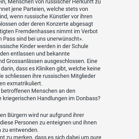
sein, Menschen von russischer Herkunft zu
hnet jene Parteien, welche stets von
d, wenn russische Künstler vor ihren
lossen oder deren Konzerte abgesagt
ertigten Fremdenhasses nimmt im Verbot
m Pass sind bei uns unerwünscht».
sische Kinder werden in der Schule
rden entlassen und bekannte
und Grossanlässen ausgeschlossen. Eine
darin, dass es Kliniken gibt, welche keine
 schliessen ihre russischen Mitglieder
n exmatrikuliert.
ng betroffenen Menschen an den
die kriegerischen Handlungen im Donbass?
en Bürgern wird nur aufgrund ihrer
t, diese Personen zu enteignen und ihnen
en zu entwenden.
eint zu merken, dass es sich dabei um pure