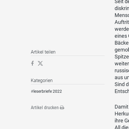
Seit d
diskri
Mensch
Auftr
werde
eines
Bäcke
gemob
Artikel teilen
Spitz
weiter
russis
aus un
Kategorien
Sind 
Entsch
#
leserbriefe 2022
Damit 
Artikel drucken
Herkun
ihre G
All di