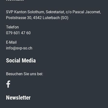
ausgeblieben. Bei der Ablehnung des STAF-Ausgleichs
sieht es anders aus: Allein gegen alle anderen Parteien
SVP Kanton Solothurn, Sekretariat, c/o Pascal Jacomet,
hat die SVP des Kantons Solothurn zusammen mit
Poststrasse 30, 4542 Luterbach (SO)
dem Verband Solothurner Einwohnergemeinden
Telefon
(VSEG) unter Führung seines Präsidenten, Roger
079 601 47 60
Siegenthaler, die Vorlage gebodigt – das Stimmvolk
hat die drohende Mehrbelastung für die Gemeinden
E-Mail
erneut erkannt, auf welche die SVP in ihren früheren
info@svp-so.ch
Flyern mehrfach hingewiesen hat. Die Bevölkerung will
kein Scheinsparen, sondern eine echte Entlastung der
Social Media
Steuerzahler.
Besuchen Sie uns bei:
Newsletter