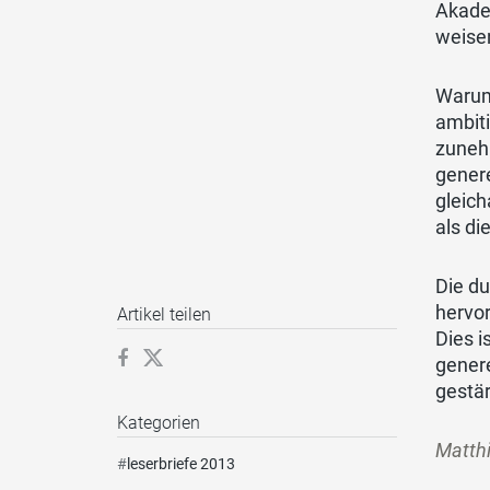
Akade
weisen
Warum 
ambiti
zuneh
gener
gleich
als di
Die d
hervor
Artikel teilen
Dies i
gener
gestä
Kategorien
Matthi
#
leserbriefe 2013