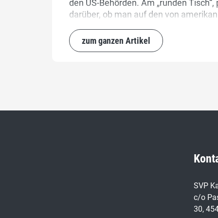
den US-Behörden. Am „runden Tisch“, p
darüber, ob man auf den von amerikanis
welcher das ganze „Hin und Her“ in un
zum ganzen Artikel
Kont
SVP Ka
c/o Pa
30, 45