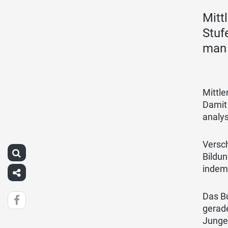
Mitt
Stuf
man 
Mittl
Damit
analys
Versc
Bildu
indem
Das Bu
gerad
Jungen