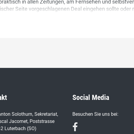
raktisch in allen Zeitungen, am Fernsehen und selbstver
cher Seite vorgeschlagenen Deal eingehen sollte oder nic
seren Räten in Bern am besten zum Ausdruck bringt. Rät
akt
Social Media
nton Solothurn, Sekretariat,
Besuchen Sie uns bei:
scal Jacomet, Poststrasse
42 Luterbach (SO)