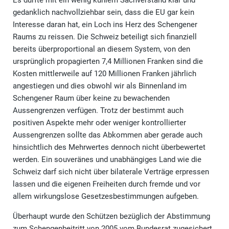
Es dürfte mit ein wenig kühlem Sachverstand klar und
gedanklich nachvollziehbar sein, dass die EU gar kein
Interesse daran hat, ein Loch ins Herz des Schengener
Raums zu reissen. Die Schweiz beteiligt sich finanziell
bereits überproportional an diesem System, von den
ursprünglich propagierten 7,4 Millionen Franken sind die
Kosten mittlerweile auf 120 Millionen Franken jährlich
angestiegen und dies obwohl wir als Binnenland im
Schengener Raum über keine zu bewachenden
Aussengrenzen verfügen. Trotz der bestimmt auch
positiven Aspekte mehr oder weniger kontrollierter
Aussengrenzen sollte das Abkommen aber gerade auch
hinsichtlich des Mehrwertes dennoch nicht überbewertet
werden. Ein souveränes und unabhängiges Land wie die
Schweiz darf sich nicht über bilaterale Verträge erpressen
lassen und die eigenen Freiheiten durch fremde und vor
allem wirkungslose Gesetzesbestimmungen aufgeben.
Überhaupt wurde den Schützen bezüglich der Abstimmung
zum Schengenbeitritt von 2005 vom Bundesrat zugesichert,