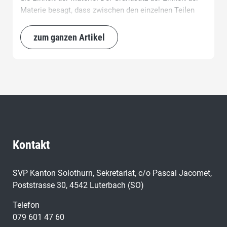
Materie besagt, dass zwischen den einzelnen Teilen
einer Abstimmungsvorlage zwingend ein sachlicher
Zusammenhang bestehen muss.
zum ganzen Artikel
Kontakt
SVP Kanton Solothurn, Sekretariat, c/o Pascal Jacomet,
Poststrasse 30, 4542 Luterbach (SO)
Telefon
079 601 47 60