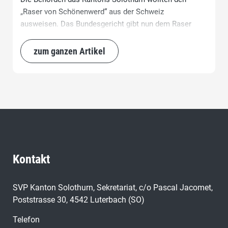
„Raser von Schönenwerd“ aus der Schweiz
ausweisen. Das Bundesgericht gibt nun dem Raser
Recht und weist den Kanton Solothurn an, die
Niederlassungsbewilligung nicht zu widerrufen.
zum ganzen Artikel
Kontakt
SVP Kanton Solothurn, Sekretariat, c/o Pascal Jacomet,
Poststrasse 30, 4542 Luterbach (SO)
Telefon