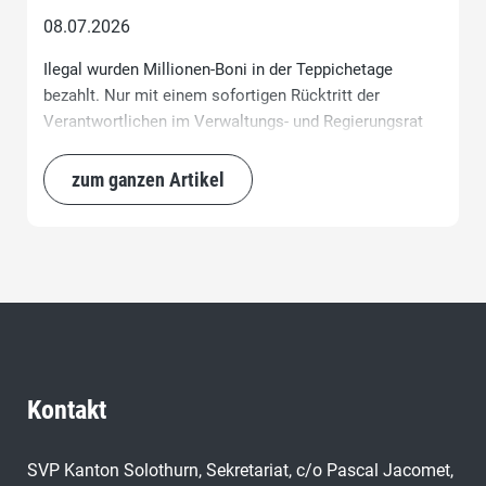
08.07.2026
Ilegal wurden Millionen-Boni in der Teppichetage
bezahlt. Nur mit einem sofortigen Rücktritt der
Verantwortlichen im Verwaltungs- und Regierungsrat
und in der kantonalen Finanzkontrolle löst sich dieser
Interessenkonflikt und die Solothurner als Eigentümer
zum ganzen Artikel
der SoH AG können das verloren gegangene Vertrauen
wieder zurückgewinnen.
Kontakt
SVP Kanton Solothurn, Sekretariat, c/o Pascal Jacomet,