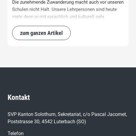
Die zunehmende Zuwanderung macht auch vor unseren
Schulen nicht Halt. Unsere Lehrpersonen sind heute
mehr denn je mit sprachlich und kulturell sehr
unterschiedlichen Klassen konfrontiert. Sie leisten
täglich Grossartiges – oft jedoch unter schwierigen
zum ganzen Artikel
Bedingungen. Besonders dann, wenn Kinder beim
Schuleintritt kaum oder gar kein Deutsch verstehen.
Kontakt
SVP Kanton Solothurn, Sekretariat, c/o Pascal Jacomet,
Poststrasse 30, 4542 Luterbach (SO)
Telefon