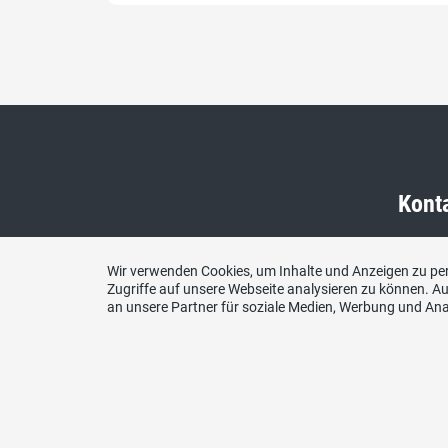
Kont
SVP Ka
Wir verwenden Cookies, um Inhalte und Anzeigen zu per
c/o Pa
Zugriffe auf unsere Webseite analysieren zu können. 
30, 45
an unsere Partner für soziale Medien, Werbung und Ana
Telefo
079 60
E-Mail
info@s