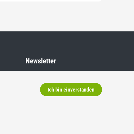
Newsletter
Wenn Sie regelmässig über die SVP
und unsere Arbeit informiert werden
Ich bin einverstanden
wollen, abonnieren Sie hier unseren
Newsletter.
E-Mail