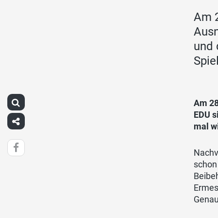
Am 2
Ausn
und 
Spie
Am 28
EDU si
mal wi
Nachvo
schon 
Beibeh
Ermess
Genau 