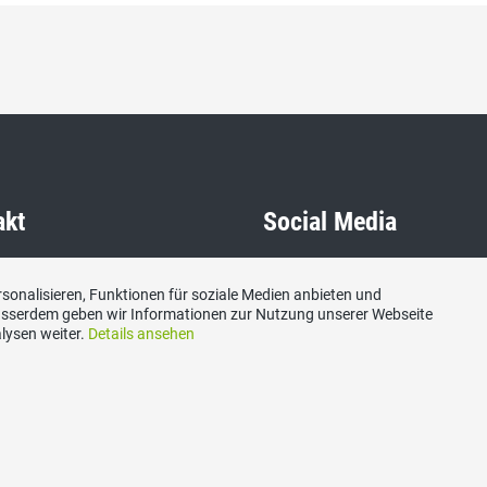
akt
Social Media
nton Solothurn, Sekretariat,
Besuchen Sie uns bei:
sonalisieren, Funktionen für soziale Medien anbieten und
scal Jacomet, Poststrasse
Ausserdem geben wir Informationen zur Nutzung unserer Webseite
42 Luterbach (SO)
lysen weiter.
Details ansehen
n
1 47 60
vp-so.ch