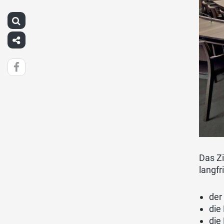
Das Zi
langfr
der
die
die