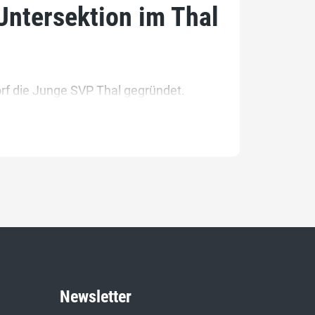
Untersektion im Thal
f die Junge SVP Thal gegründet.
Newsletter