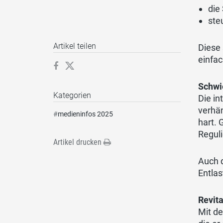
die
ste
Artikel teilen
Diese 
einfac
Schwi
Kategorien
Die in
verhän
#
medieninfos 2025
hart. 
Regul
Artikel drucken
Auch d
Entla
Revita
Mit d