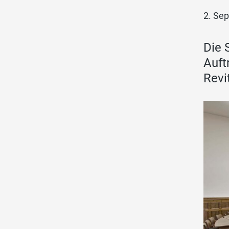
2. Se
Die 
Auft
Revi