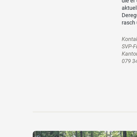
die er
aktuel
Deregu
rasch 
Kontak
SVP-F
Kanton
079 3