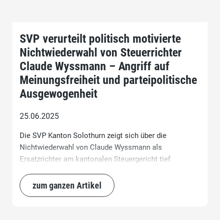
SVP verurteilt politisch motivierte
Nichtwiederwahl von Steuerrichter
Claude Wyssmann – Angriff auf
Meinungsfreiheit und parteipolitische
Ausgewogenheit
25.06.2025
Die SVP Kanton Solothurn zeigt sich über die
Nichtwiederwahl von Claude Wyssmann als
Ersatzrichter am kantonalen Steuergericht tief
enttäuscht – und äusserst besorgt. Die
Nichtwiederwahl erfolgte trotz einwandfreier
zum ganzen Artikel
Amtsführung, unbestrittenen fachlichen Qualifikationen
und positiven Referenzen. Was bleibt, ist der Eindruck
eines klar politisch motivierten Rauswurfs.