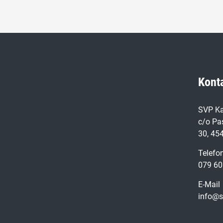
Kont
SVP Ka
c/o Pa
30, 45
Telefo
079 60
E-Mail
info@s