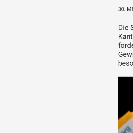
30. M
Die 
Kant
ford
Gewi
beso