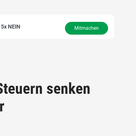
5x NEIN
Mitmachen
Steuern senken
r