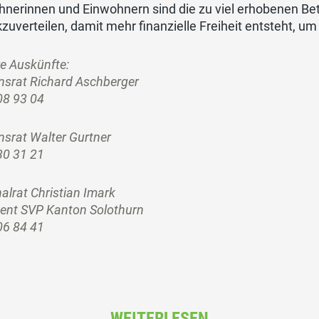
hnerinnen und Einwohnern sind die zu viel erhobenen Be
zuverteilen, damit mehr finanzielle Freiheit entsteht, um
e Auskünfte:
nsrat Richard Aschberger
08 93 04
srat Walter Gurtner
30 31 21
alrat Christian Imark
dent SVP Kanton Solothurn
06 84 41
WEITERLESEN