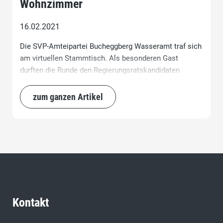
Wohnzimmer
16.02.2021
Die SVP-Amteipartei Bucheggberg Wasseramt traf sich
am virtuellen Stammtisch. Als besonderen Gast
durften die Runde den Regierungsratskandidaten
Richard Aschberger begrüssen. Die Stammgäste
führten eine interessante und unterhaltsame
zum ganzen Artikel
Diskussionsrunde über die aktuellen Solothurner Polit-
Themen.
Kontakt