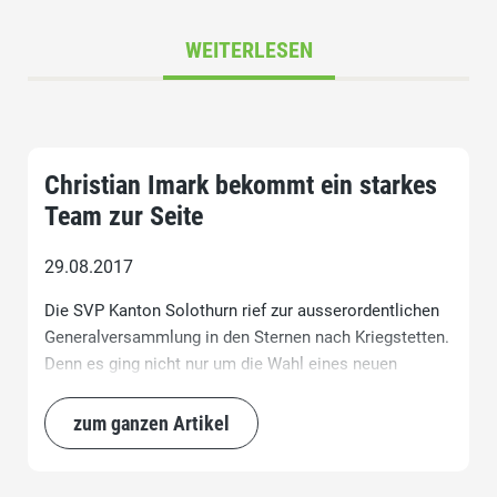
WEITERLESEN
Christian Imark bekommt ein starkes
Team zur Seite
29.08.2017
Die SVP Kanton Solothurn rief zur ausserordentlichen
Generalversammlung in den Sternen nach Kriegstetten.
Denn es ging nicht nur um die Wahl eines neuen
Kantonalpräsidenten, sondern auch gleich um die Wahl
des gesamten elfköpfigen Parteipräsidiums.
zum ganzen Artikel