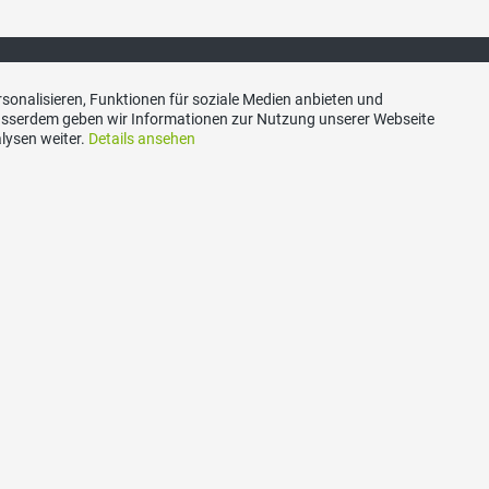
sonalisieren, Funktionen für soziale Medien anbieten und
Ausserdem geben wir Informationen zur Nutzung unserer Webseite
lysen weiter.
Details ansehen
akt
Social Media
nton Solothurn, Sekretariat,
Besuchen Sie uns bei:
scal Jacomet, Poststrasse
42 Luterbach (SO)
n
1 47 60
vp-so.ch