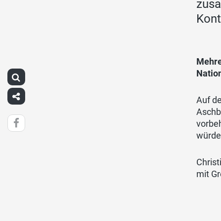
zusa
Kont
Mehre
Natio
Auf de
Aschbe
vorbeh
würde
Christ
mit G