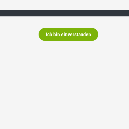
Ich bin einverstanden
Newsletter
Wenn Sie regelmässig über die SVP
und unsere Arbeit informiert werden
wollen, abonnieren Sie hier unseren
Newsletter.
E-Mail
abonnieren