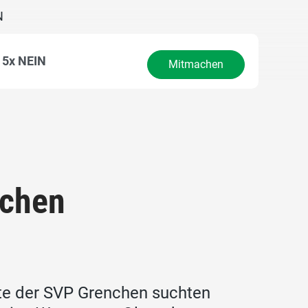
N
5x NEIN
Mitmachen
nchen
te der SVP Grenchen suchten