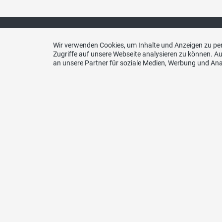
Wir verwenden Cookies, um Inhalte und Anzeigen zu per
Zugriffe auf unsere Webseite analysieren zu können. 
an unsere Partner für soziale Medien, Werbung und Ana
Kont
SVP Ka
c/o Pa
30, 45
Telefo
079 60
E-Mail
info@s