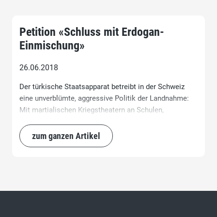
Petition «Schluss mit Erdogan-
Einmischung»
26.06.2018
Der türkische Staatsapparat betreibt in der Schweiz
eine unverblümte, aggressive Politik der Landnahme:
Mit martialischen Kriegstheatern an Schulen,
Moscheen-Finanzierung, dem Import radikaler Imame
und einem ausgeprägten Spitzelwesen. Das muss
zum ganzen Artikel
aufhören! Der türkische Botschafter in der Schweiz ist
vom Bundesrat umgehend zu einer dringlichen Audienz
zu zitieren.