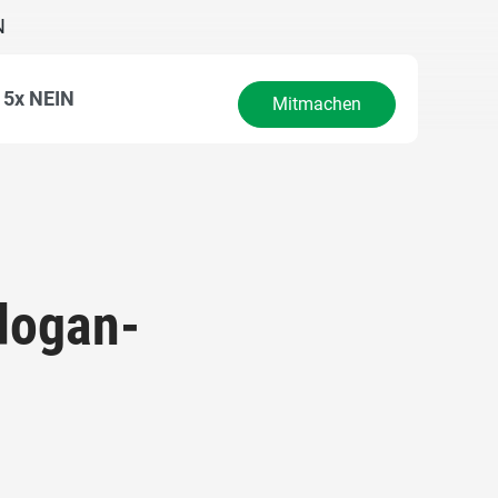
N
5x NEIN
Mitmachen
rdogan-