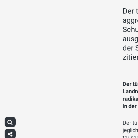
Der 
aggr
Schu
ausg
der 
zitie
Der tü
Landn
radik
in der
Der tü
jeglic
tausen