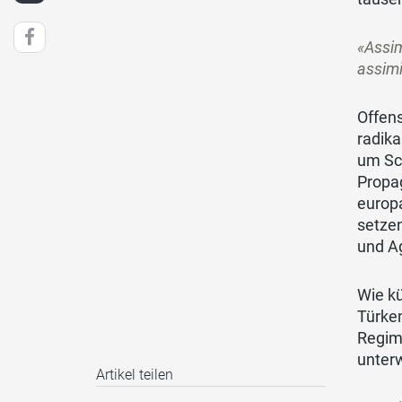
«Assim
assimi
Offens
radika
um Sch
Propag
europa
setzen
und A
Wie kü
Türken
Regime
unter
Artikel teilen