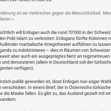
ilierung ist ein Verbrechen gegen die Menschlichkeit. Ma
lieren.»
ichtlich will Erdogan auch die rund 70‘000 in der Schw
len Polit-Islam zu verbreiten: Erdogans fünfte Kolonne
ulkinder martialische Kriegstheater aufführen zu lassen 
anda zu indoktrinieren – dies in Räumen von Schweizer S
weit aber auch ein ausgeprägtes Netz an regimetreuen S
 und denunzieren (allein in Deutschland soll der türkis
genten verfügen).
rzlich publik geworden ist, lässt Erdogan nun sogar Wa
 verschicken. In einem Brief, der in Österreichs türkisch
 die Maske fallen. Es gibt zu, das Ausland gezielt mit e
wandern: