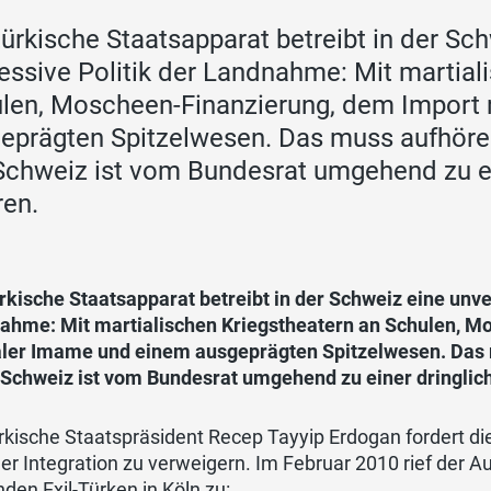
türkische Staatsapparat betreibt in der Sc
essive Politik der Landnahme: Mit martial
len, Moscheen-Finanzierung, dem Import 
eprägten Spitzelwesen. Das muss aufhören
Schweiz ist vom Bundesrat umgehend zu ei
ren.
rkische Staatsapparat betreibt in der Schweiz eine unve
ahme: Mit martialischen Kriegstheatern an Schulen, M
aler Imame und einem ausgeprägten Spitzelwesen. Das 
 Schweiz ist vom Bundesrat umgehend zu einer dringlich
rkische Staatspräsident Recep Tayyip Erdogan fordert di
her Integration zu verweigern. Im Februar 2010 rief der
den Exil-Türken in Köln zu: