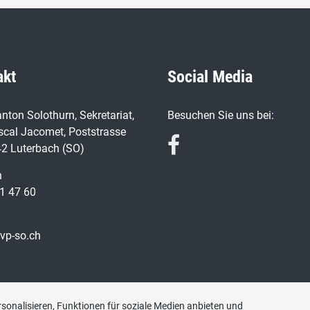
akt
Social Media
nton Solothurn, Sekretariat,
Besuchen Sie uns bei:
scal Jacomet, Poststrasse
42 Luterbach (SO)
n
1 47 60
vp-so.ch
sonalisieren, Funktionen für soziale Medien anbieten und