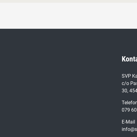
Kont
SVP Ka
c/o Pa
30, 45
Telefo
079 60
E-Mail
info@s