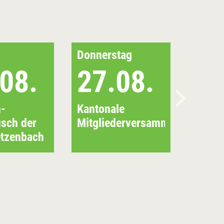
Donnerstag
08.
27.08.
n-
Kantonale
usch der
Mitgliederversammlung
tzenbach