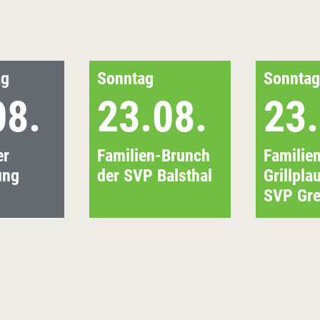
ag
Sonntag
Sonntag
08.
23.08.
23.
er
Familien-Brunch
Familie
ung
der SVP Balsthal
Grillpla
SVP Gre