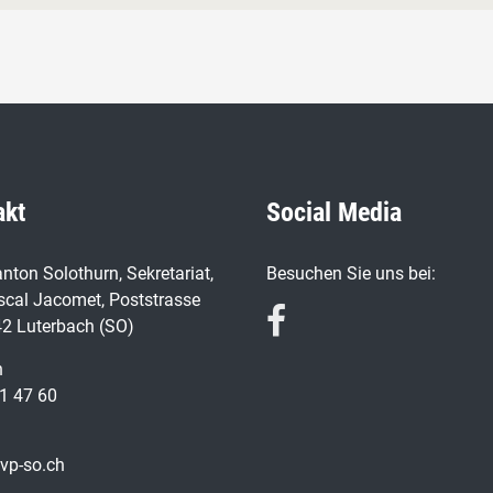
akt
Social Media
nton Solothurn, Sekretariat,
Besuchen Sie uns bei:
scal Jacomet, Poststrasse
42 Luterbach (SO)
n
1 47 60
vp-so.ch