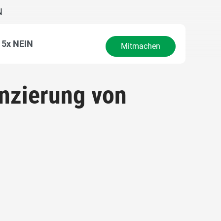
N
5x NEIN
Mitmachen
anzierung von