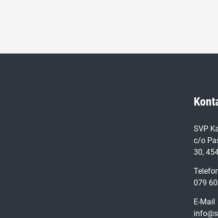
Kont
SVP Ka
c/o Pa
30, 45
Telefo
079 60
E-Mail
info@s