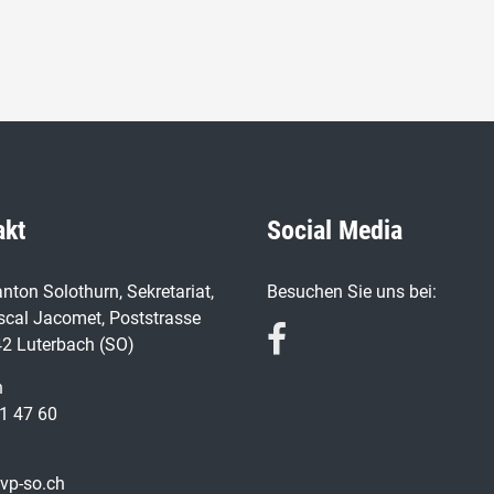
akt
Social Media
nton Solothurn, Sekretariat,
Besuchen Sie uns bei:
scal Jacomet, Poststrasse
42 Luterbach (SO)
n
1 47 60
vp-so.ch