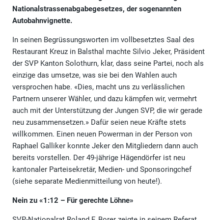
Nationalstrassenabgabegesetzes, der sogenannten
Autobahnvignette.
In seinen Begrüssungsworten im vollbesetztes Saal des
Restaurant Kreuz in Balsthal machte Silvio Jeker, Präsident
der SVP Kanton Solothurn, klar, dass seine Partei, noch als
einzige das umsetze, was sie bei den Wahlen auch
versprochen habe. «Dies, macht uns zu verlässlichen
Partnern unserer Wähler, und dazu kämpfen wir, vermehrt
auch mit der Unterstützung der Jungen SVP, die wir gerade
neu zusammensetzen.» Dafür seien neue Kräfte stets
willkommen. Einen neuen Powerman in der Person von
Raphael Galliker konnte Jeker den Mitgliedern dann auch
bereits vorstellen. Der 49-jährige Hägendörfer ist neu
kantonaler Parteisekretär, Medien- und Sponsoringchef
(siehe separate Medienmitteilung von heute!).
Nein zu «1:12 – Für gerechte Löhne»
SVP-Nationalrat Roland F. Borer zeigte in seinem Referat