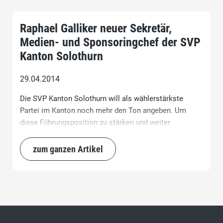
Raphael Galliker neuer Sekretär,
Medien- und Sponsoringchef der SVP
Kanton Solothurn
29.04.2014
Die SVP Kanton Solothurn will als wählerstärkste
Partei im Kanton noch mehr den Ton angeben. Um
diese Führungsposition zu stärken und weiter
auszubauen hat sie Raphael Galliker an Bord
genommen. Der 49-jährige Hägendörfer Unternehmer,
zum ganzen Artikel
Journalist und Marketingfachmann bekleidet ab sofort
das Amt des Sekretärs, des Medien- und
Sponsoringchefs.