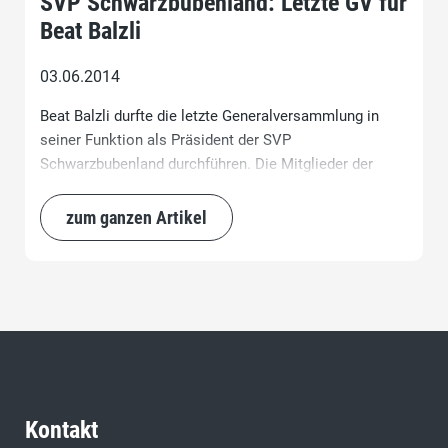
SVP Schwarzbubenland: Letzte GV für
Beat Balzli
03.06.2014
Beat Balzli durfte die letzte Generalversammlung in
seiner Funktion als Präsident der SVP
Schwarzbubenland durchführen. Die Mitglieder der
Volkspartei trafen sich im Restaurant Gilgenberg in
Zullwil und horchten gespannt dem traditionellen
zum ganzen Artikel
Eröffnungsfeuerwerk des Präsidenten zu.
Kontakt