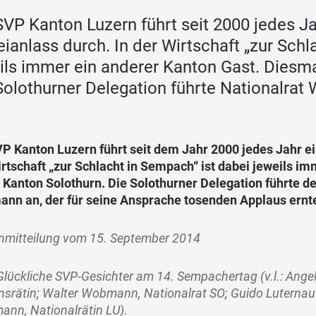
SVP Kanton Luzern führt seit 2000 jedes Ja
eianlass durch. In der Wirtschaft „zur Schl
ils immer ein anderer Kanton Gast. Diesma
Solothurner Delegation führte Nationalra
P Kanton Luzern führt seit dem Jahr 2000 jedes Jahr ein
rtschaft „zur Schlacht in Sempach“ ist dabei jeweils i
r Kanton Solothurn. Die Solothurner Delegation führte 
nn an, der für seine Ansprache tosenden Applaus ernt
nmitteilung vom 15. September 2014
Glückliche SVP-Gesichter am 14. Sempachertag (v.l.: Ange
srätin; Walter Wobmann, Nationalrat SO; Guido Luternau
ann, Nationalrätin LU).