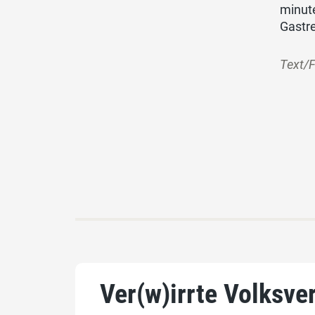
minut
Gastre
Text/F
Ver(w)irrte Volksv