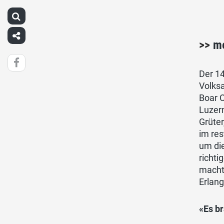
>>
me
Der 1
Volksa
Boar C
Luzern
Grüter
im res
um di
richti
macht
Erlang
«Es b