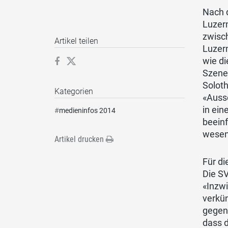
Nach 
Luzern
zwisch
Artikel teilen
Luzern
wie di
Szenen
Soloth
Kategorien
«Aussc
in ei
#
medieninfos 2014
beeinf
wesen
Artikel drucken
Für di
Die S
«Inzw
verkün
gegen 
dass 