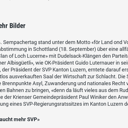
hr Bilder
4. Sempachertag stand unter dem Motto «för Land ond V
bstimmung in Schottland (18. September) über eine allfä
lan of Loch Lucerne» mit Dudelsack-Klängen den Parteit
er Albisgüetli», wie OK-Präsident Guido Luternauer in 
, der Präsident der SVP Kanton Luzern, erntete darauf 
tlos ausverkauften Saal der Wirtschaft zur Schlacht. Die 
e Brennpunkte Asyl, Zuwanderung und nationales Recht v
gen Bahnen zu bringen, «denn da läuft vieles aus dem R
e der Krienser Gemeindepräsident Paul Winiker den Anw
ung eines SVP-Regierungsratssitzes im Kanton Luzern der
raucht mehr SVP»