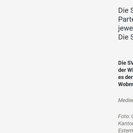
Die 
Part
jewe
Die 
Die SV
der Wi
es de
Wobma
Medie
Foto: 
Kanton
Esterm