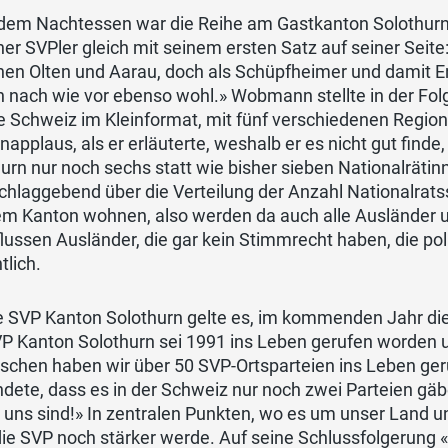
dem Nachtessen war die Reihe am Gastkanton Solothurn
er SVPler gleich mit seinem ersten Satz auf seiner Seite
en Olten und Aarau, doch als Schüpfheimer und damit En
 nach wie vor ebenso wohl.» Wobmann stellte in der Folg
e Schweiz im Kleinformat, mit fünf verschiedenen Region
applaus, als er erläuterte, weshalb er es nicht gut find
urn nur noch sechs statt wie bisher sieben Nationalrätinn
hlaggebend über die Verteilung der Anzahl Nationalratssi
nem Kanton wohnen, also werden da auch alle Ausländer 
lussen Ausländer, die gar kein Stimmrecht haben, die po
tlich.
e SVP Kanton Solothurn gelte es, im kommenden Jahr die 
VP Kanton Solothurn sei 1991 ins Leben gerufen worden 
ischen haben wir über 50 SVP-Ortsparteien ins Leben ge
dete, dass es in der Schweiz nur noch zwei Parteien gäb
uns sind!» In zentralen Punkten, wo es um unser Land u
die SVP noch stärker werde. Auf seine Schlussfolgerun