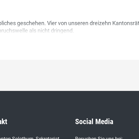
bliches geschehen. Vier von unseren dreizehn Kantonsr
uchswelle als nicht dringend.
akt
Social Media
nton Solothurn, Sekretariat,
Besuchen Sie uns bei: