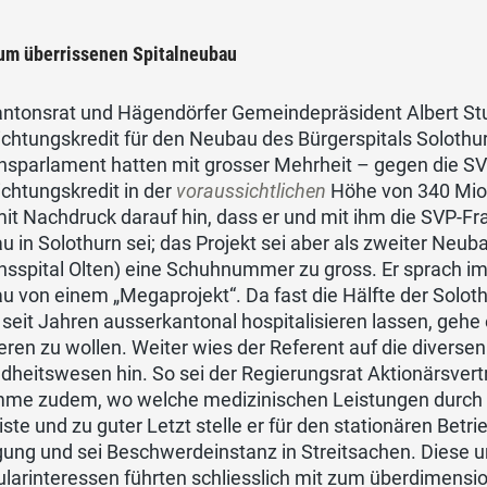
um überrissenen Spitalneubau
ntonsrat und Hägendörfer Gemeindepräsident Albert Stude
ichtungskredit für den Neubau des Bürgerspitals Solothu
sparlament hatten mit grosser Mehrheit – gegen die SVP
ichtungskredit in der
voraussichtlichen
Höhe von 340 Mio
it Nachdruck darauf hin, dass er und mit ihm die SVP-Fr
 in Solothurn sei; das Projekt sei aber als zweiter Neu
nsspital Olten) eine Schuhnummer zu gross. Er sprach
 von einem „Megaprojekt“. Da fast die Hälfte der Soloth
seit Jahren ausserkantonal hospitalisieren lassen, gehe 
ieren zu wollen. Weiter wies der Referent auf die divers
heitswesen hin. So sei der Regierungsrat Aktionärsvertre
mme zudem, wo welche medizinischen Leistungen durch w
liste und zu guter Letzt stelle er für den stationären Betri
ung und sei Beschwerdeinstanz in Streitsachen. Diese un
ularinteressen führten schliesslich mit zum überdimensi