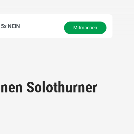
5x NEIN
Mitmachen
enen Solothurner