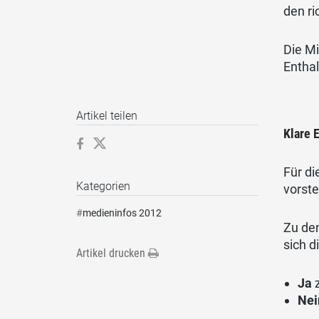
den ri
Die M
Entha
Artikel teilen
Klare 
Für di
Kategorien
vorste
#
medieninfos 2012
Zu den
sich d
Artikel drucken
Ja
Ne