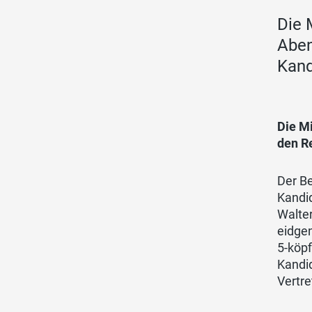
Die 
Aben
Kand
Die M
den R
Der B
Kandid
Walter
eidge
5-köp
Kandi
Vertr