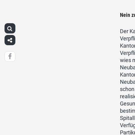
Nein z
Der Ka
Verpfl
Kanton
Verpfl
wies m
Neubau
Kanto
Neubau
schon 
realis
Gesund
besti
Spital
Verfüg
Partik