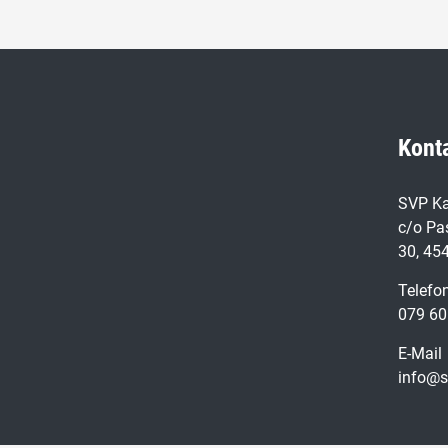
Kont
SVP Ka
c/o Pa
30, 45
Telefo
079 60
E-Mail
info@s