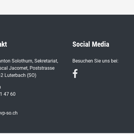
akt
Social Media
nton Solothurn, Sekretariat,
Besuchen Sie uns bei:
scal Jacomet, Poststrasse
42 Luterbach (SO)
n
1 47 60
vp-so.ch