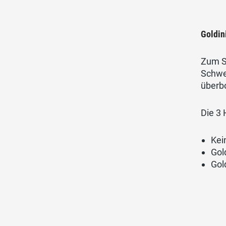
Goldin
Zum Sc
Schwei
überb
Die 3 
Kei
Gol
Gol