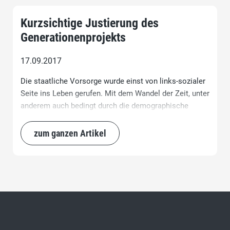
Kurzsichtige Justierung des
Generationenprojekts
17.09.2017
Die staatliche Vorsorge wurde einst von links-sozialer
Seite ins Leben gerufen. Mit dem Wandel der Zeit, unter
anderem auch bedingt durch die demographische
Entwicklung, haben wir nun einen Punkt erreicht, in
welchem grundlegende Korrekturen notwendig sind um
zum ganzen Artikel
die obligatorische Altersvorsorge zu sichern.