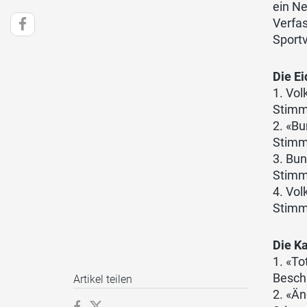
ein Ne
Verfa
Sport
Die E
1. Vol
Stimme
2. «B
Stimme
3. Bu
Stimme
4. Vol
Stimme
Die K
1. «To
Besch
Artikel teilen
2. «Än