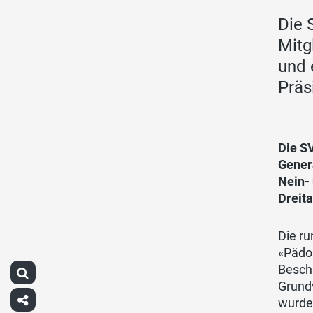
Die 
Mitg
und 
Präs
Die S
Gener
Nein-
Dreit
Die ru
«Pädop
Besch
Grundv
wurde 