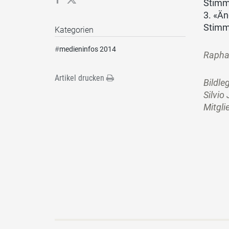
Stimme
3. «Ä
Stimme
Kategorien
#
medieninfos 2014
Raphae
Artikel drucken
Bildle
Silvio
Mitgli