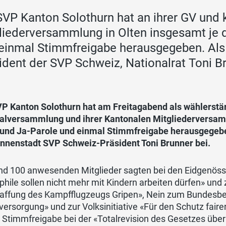
SVP Kanton Solothurn hat an ihrer GV und
liederversammlung in Olten insgesamt je d
einmal Stimmfreigabe herausgegeben. Als
ident der SVP Schweiz, Nationalrat Toni Br
VP Kanton Solothurn hat am Freitagabend als wählerstär
alversammlung und ihrer Kantonalen Mitgliederversamm
 und Ja-Parole und einmal Stimmfreigabe herausgegeben
annenstadt SVP Schweiz-Präsident Toni Brunner bei.
nd 100 anwesenden Mitglieder sagten bei den Eidgenössi
hile sollen nicht mehr mit Kindern arbeiten dürfen» un
affung des Kampfflugzeugs Gripen», Nein zum Bundesbes
ersorgung» und zur Volksinitiative «Für den Schutz fair
Stimmfreigabe bei der «Totalrevision des Gesetzes über